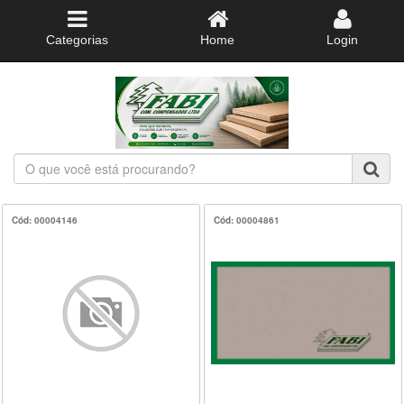
Categorias
Home
Login
O
que
você
está
Cód: 00004146
Cód: 00004861
procurando?