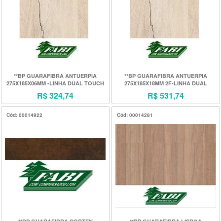
**BP GUARAFIBRA ANTUERPIA
**BP GUARAFIBRA ANTUERPIA
275X185X06MM -LINHA DUAL TOUCH
275X185X18MM 2F-LINHA DUAL
FORA LINHA *MUDOU ACABA**
TOUCH FORA LINHA *MUDOU
R$ 324,74
R$ 531,74
ACABA**
Cód: 00014922
Cód: 00014281