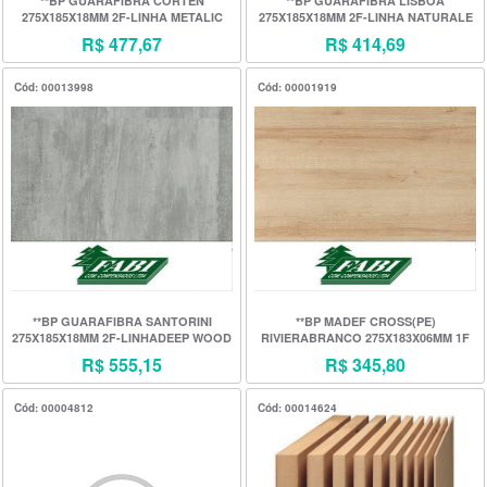
**BP GUARAFIBRA CORTEN
**BP GUARAFIBRA LISBOA
275X185X18MM 2F-LINHA METALIC
275X185X18MM 2F-LINHA NATURALE
FORA LINHA *MUDOU ACABA**
R$ 477,67
R$ 414,69
Cód: 00013998
Cód: 00001919
**BP GUARAFIBRA SANTORINI
**BP MADEF CROSS(PE)
275X185X18MM 2F-LINHADEEP WOOD
RIVIERABRANCO 275X183X06MM 1F
FORA LINHA *MUDOU ACABA**
R$ 555,15
R$ 345,80
Cód: 00004812
Cód: 00014624