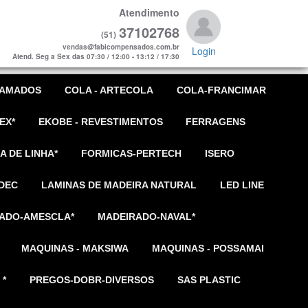
Atendimento
37102768
(51)
vendas@fabicompensados.com.br
Login
Atend. Seg a Sex das 07:30 / 12:00 - 13:12 / 17:30
AMADOS
COLA - ARTECOLA
COLA-FRANCIMAR
EX*
EKOBE - REVESTIMENTOS
FERRAGENS
A DE LINHA*
FORMICAS-PERTECH
ISERO
DEC
LAMINAS DE MADEIRA NATURAL
LED LINE
ADO-AMESCLA*
MADEIRADO-NAVAL*
MAQUINAS - MAKSIWA
MAQUINAS - POSSAMAI
 *
PREGOS-DOBR-DIVERSOS
SAS PLASTIC