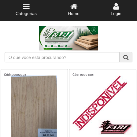
Categorias
Home
Login
O
que
você
está
Cód: 00002305
Cód: 00001801
procurando?