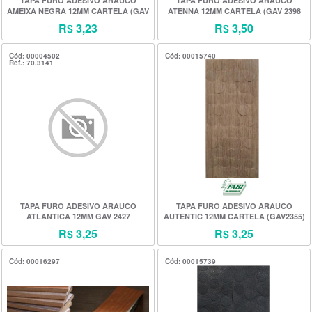
TAPA FURO ADESIVO ARAUCO
TAPA FURO ADESIVO ARAUCO
AMEIXA NEGRA 12MM CARTELA (GAV
ATENNA 12MM CARTELA (GAV 2398
2413)
R$ 3,23
R$ 3,50
Cód: 00004502
Cód: 00015740
Ref.: 70.3141
TAPA FURO ADESIVO ARAUCO
TAPA FURO ADESIVO ARAUCO
ATLANTICA 12MM GAV 2427
AUTENTIC 12MM CARTELA (GAV2355)
R$ 3,25
R$ 3,25
Cód: 00016297
Cód: 00015739