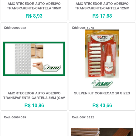
AMORTECEDOR AUTO ADESIVO
AMORTECEDOR AUTO ADESIVO
TRANSPARENTE-CARTELA 10MM
TRANSPARENTE-CARTELA 12MM
(GAV 2004)
(GAV 2004)
R$ 8,93
R$ 17,68
Cód: 00000822
Cód: 00015278
AMORTECEDOR AUTO ADESIVO
SULPEN KIT CORRECAO 20 GIZES
TRANSPARENTE-CARTELA 8MM (GAV
2004)
R$ 10,86
R$ 43,66
Cód: 00004089
Cód: 00016822