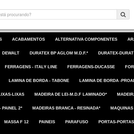
S
ACABAMENTOS
ALTERNATIVA COMPONENTES
AR
DEWALT
DURATEX BP AGLOM M.D.F.*
DURATEX-DURAT
FERRAGENS - ITALY LINE
FERRAGENS-DUCASSE
FOR
LAMINA DE BORDA - TABONE
LAMINA DE BORDA -PROA
LIXAS-LIXAS
MADEIRA DE LEI-M.D.F LAMINADO*
MADEIR
 PAINEL 2*
MADEIRAS BRANCA - RESINADA*
MAQUINAS
MASSA F 12
PAINEIS
PARAFUSO
PORTAS-PORTAS