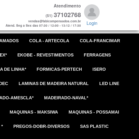
Atendimento
37102768
(51)
vendas@fabicompensados.com.br
Login
Atend. Seg a Sex das 07:30 / 12:00 - 13:12 / 17:30
AMADOS
COLA - ARTECOLA
COLA-FRANCIMAR
EX*
EKOBE - REVESTIMENTOS
FERRAGENS
A DE LINHA*
FORMICAS-PERTECH
ISERO
DEC
LAMINAS DE MADEIRA NATURAL
LED LINE
ADO-AMESCLA*
MADEIRADO-NAVAL*
MAQUINAS - MAKSIWA
MAQUINAS - POSSAMAI
 *
PREGOS-DOBR-DIVERSOS
SAS PLASTIC