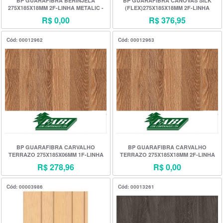
BP GUARAFIBRA BERINJELA
BP GUARAFIBRA CANOVAS SILK
275X185X18MM 2F-LINHA METALIC -
(FLEX)275X185X18MM 2F-LINHA
DESCONTINUADO PARA 2020
COMFORT FORA LINHA 0325
R$ 0,00
R$ 376,95
Cód: 00012962
Cód: 00012963
BP GUARAFIBRA CARVALHO
BP GUARAFIBRA CARVALHO
TERRAZO 275X185X06MM 1F-LINHA
TERRAZO 275X185X18MM 2F-LINHA
RUSTICOS DESCONTINUADO
RUSTICOS DESCONTINUADO
R$ 278,96
R$ 0,00
Cód: 00003986
Cód: 00013261