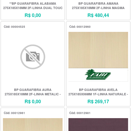
**BP GUARAFIBRA ALABAMA
BP GUARAFIBRA AMANA
275X185X18MM 2F-LINHA DUAL TOUC
275X185X18MM 2F-LINHA MAGMA
FORA LINHA -MUDOU ACABAMENTO
FORA LINHA 1224
R$ 0,00
R$ 480,44
Cód: 00004525
Cód: 00012960
BP GUARAFIBRA AURA
BP GUARAFIBRA AVELA
275X185X18MM 2F-LINHA METALIC -
275X185X06MM 1F-LINHA NATURALE -
FORA LINHA 2026
DESCONTINUADO PARA 2020
R$ 0,00
R$ 269,17
Cód: 00012961
Cód: 00012981